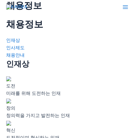
채용정보
콘
텐
Main
츠
채용정보
Men
로
건
인재상
너
인사제도
뛰
채용안내
기
인재상
도전
미래를 위해 도전하는 인재
창의
창의력을 가지고 발전하는 인재
혁신
도전적이며 혁신하는 인재