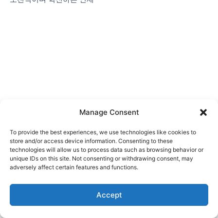
Manage Consent
To provide the best experiences, we use technologies like cookies to
store and/or access device information. Consenting to these
technologies will allow us to process data such as browsing behavior or
unique IDs on this site. Not consenting or withdrawing consent, may
상호명 : 주식회사 카이디어 | 대표자 : 차기룡
adversely affect certain features and functions.
28116 충북 청주시 청원구 오창읍 연구단지로 76, 충북테크노파크
304호
Accept
Copyright © 2014 KAIDEA . All rights reserved.