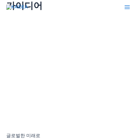
카이디어
콘
텐
Main
츠
Men
로
건
너
뛰
기
글로벌한 미래로