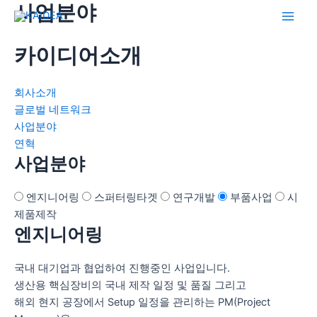
사업분야
콘
텐
Main
츠
카이디어소개
Men
로
건
회사소개
너
글로벌 네트워크
뛰
사업분야
기
연혁
사업분야
엔지니어링
스퍼터링타겟
연구개발
부품사업
시
제품제작
엔지니어링
국내 대기업과 협업하여 진행중인 사업입니다.
생산용 핵심장비의 국내 제작 일정 및 품질 그리고
해외 현지 공장에서 Setup 일정을 관리하는 PM(Project