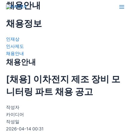
채용안내
콘
텐
Main
츠
채용정보
Men
로
건
인재상
너
인사제도
뛰
채용안내
기
채용안내
[채용] 이차전지 제조 장비 모
니터링 파트 채용 공고
작성자
카이디어
작성일
2026-04-14 00:31